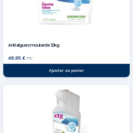
Anti algues moutarde 1,5kg
49,95
€
TTC
Ajouter au panier