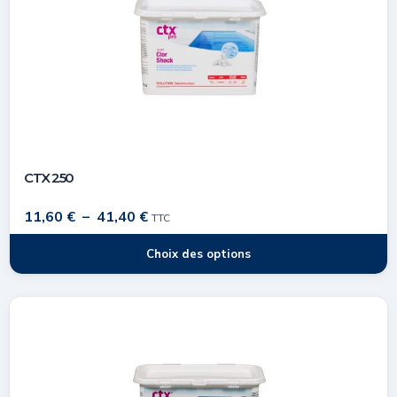
CTX 250
11,60
€
–
41,40
€
TTC
Choix des options