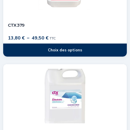
CTX 379
13,80
€
–
49,50
€
TTC
Choix des options