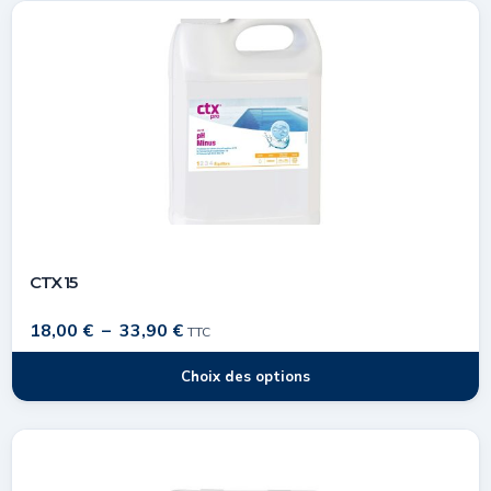
CTX 15
18,00
€
–
33,90
€
TTC
Choix des options