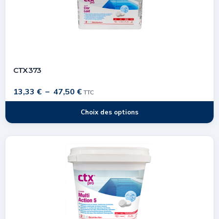
CTX 373
13,33
€
–
47,50
€
TTC
Choix des options