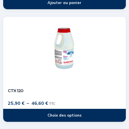
Ajouter au panier
CTX 120
25,90
€
–
46,60
€
TTC
Choix des options