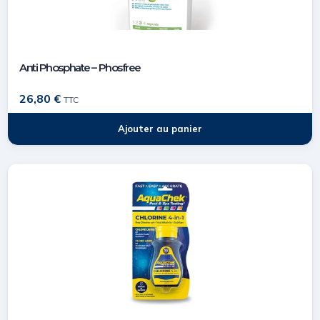
Anti Phosphate – Phosfree
26,80
€
TTC
Ajouter au panier