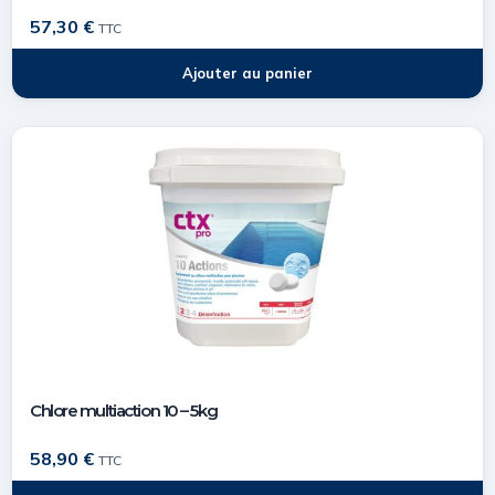
57,30
€
TTC
Ajouter au panier
Chlore multiaction 10 – 5kg
58,90
€
TTC