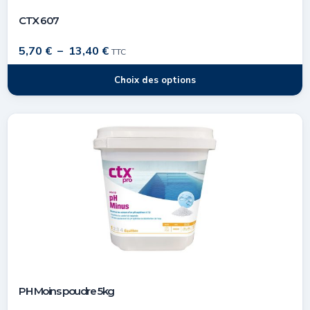
CTX 607
5,70
€
–
13,40
€
TTC
Choix des options
PH Moins poudre 5kg