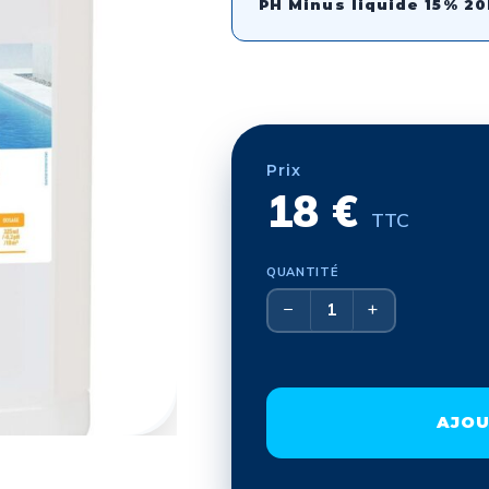
PH Minus liquide 15% 20
Prix
18 €
TTC
QUANTITÉ
Format
−
+
Effacer
AJOU