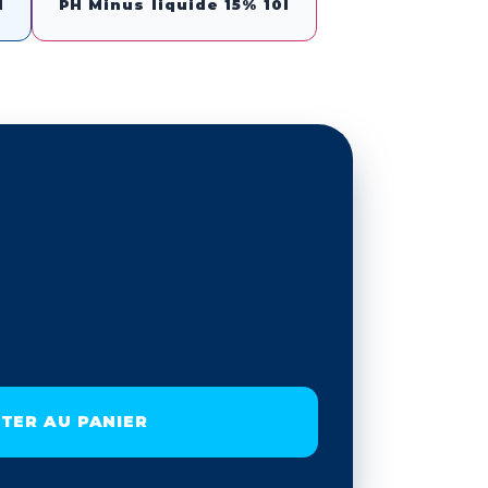
l
PH Minus liquide 15% 10l
TER AU PANIER